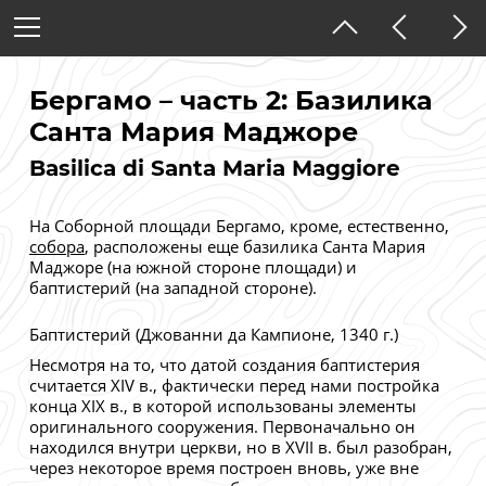
Италия
Ломбардия
Бергамо – часть 2: Базилика
Бергамо
Санта Мария Маджоре
Basilica di Santa Maria Maggiore
Тёмная тема
На Соборной площади Бергамо, кроме, естественно,
собора
, расположены еще базилика Санта Мария
Маджоре (на южной стороне площади) и
баптистерий (на западной стороне).
Баптистерий (Джованни да Кампионе, 1340 г.)
Несмотря на то, что датой создания баптистерия
считается XIV в., фактически перед нами постройка
конца XIX в., в которой использованы элементы
оригинального сооружения. Первоначально он
находился внутри церкви, но в XVII в. был разобран,
через некоторое время построен вновь, уже вне