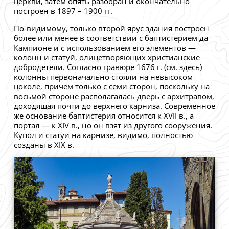
церкви, затем опять разобран и окончательно
построен в 1897 – 1900 гг.
По-видимому, только второй ярус здания построен
более или менее в соответствии с баптистерием да
Кампионе и с использованием его элементов —
колонн и статуй, олицетворяющих христианские
добродетели. Согласно гравюре 1676 г. (см.
здесь
)
колонны первоначально стояли на невысоком
цоколе, причем только с семи сторон, поскольку на
восьмой стороне располагалась дверь с архитравом,
доходящая почти до верхнего карниза. Современное
же основание баптистерия относится к XVII в., а
портал — к XIV в., но он взят из другого сооружения.
Купол и статуи на карнизе, видимо, полностью
созданы в XIX в.