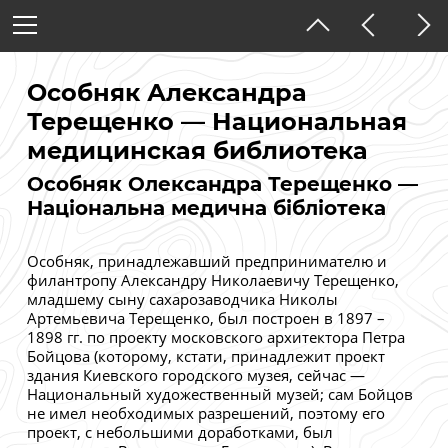
Украина
Киев
Особняк Александра
Улицы и дома
Терещенко — Национальная
медицинская библиотека
Особняк Олександра Терещенко —
Тёмная тема
Національна медична бібліотека
Особняк, принадлежавший предпринимателю и
филантропу Александру Николаевичу Терещенко,
младшему сыну сахарозаводчика Николы
Артемьевича Терещенко, был построен в 1897 –
1898 гг. по проекту московского архитектора Петра
Бойцова (которому, кстати, принадлежит проект
здания Киевского городского музея, сейчас —
Национальный художественный музей; сам Бойцов
не имел необходимых разрешений, поэтому его
проект, с небольшими доработками, был