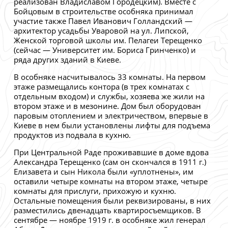
реализован Владиславом Городецким). Вместе с
Бойцовым в строительстве особняка принимал
участие также Павел Иванович Голландский —
архитектор усадьбы Уваровой на ул. Липской,
Женской торговой школы им. Пелагеи Терещенко
(сейчас — Университет им. Бориса Гринченко) и
ряда других зданий в Киеве.
В особняке насчитывалось 33 комнаты. На первом
этаже размещались контора (в трех комнатах с
отдельным входом) и службы, хозяева же жили на
втором этаже и в мезонине. Дом был оборудован
паровым отоплением и электричеством, впервые в
Киеве в нем были установлены лифты для подъема
продуктов из подвала в кухню.
При Центральной Раде проживавшие в доме вдова
Александра Терещенко (сам он скончался в 1911 г.)
Елизавета и сын Никола были «уплотнены», им
оставили четыре комнаты на втором этаже, четыре
комнаты для прислуги, прихожую и кухню.
Остальные помещения были реквизированы, в них
разместились двенадцать квартиросъемщиков. В
сентябре — ноябре 1919 г. в особняке жил генерал