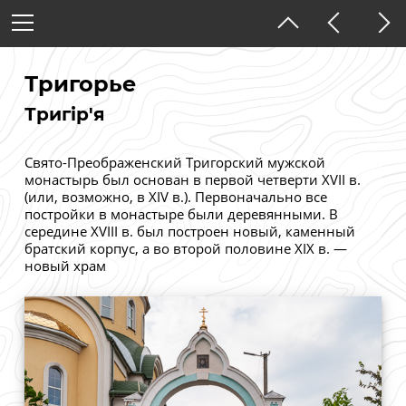
Украина
Житомирская область
Тригорье
Тригір'я
Тёмная тема
Свято-Преображенский Тригорский мужской
монастырь был основан в первой четверти XVII в.
(или, возможно, в XIV в.). Первоначально все
постройки в монастыре были деревянными. В
середине XVIII в. был построен новый, каменный
братский корпус, а во второй половине XIX в. —
новый храм