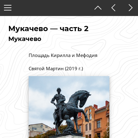
Украина
Закарпатская область
Мукачево — часть 2
Мукачево
Тёмная тема
Площадь Кирилла и Мефодия
Святой Мартин (2019 г.)