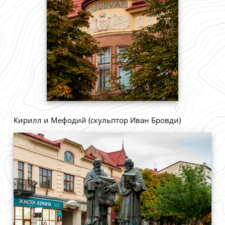
Кирилл и Мефодий (скульптор Иван Бровди)