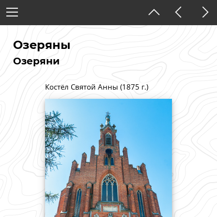
Украина
Тернопольская область
Озеряны
Озеряни
Тёмная тема
Костёл Святой Анны (1875 г.)