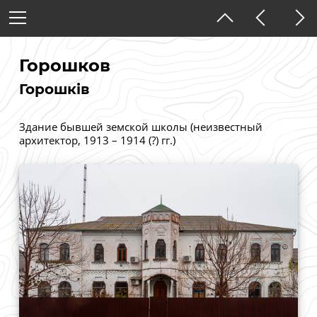
Украина
Киевская область
Горошков
Горошків
Тёмная тема
Здание бывшей земской школы (неизвестный
архитектор, 1913 – 1914 (?) гг.)