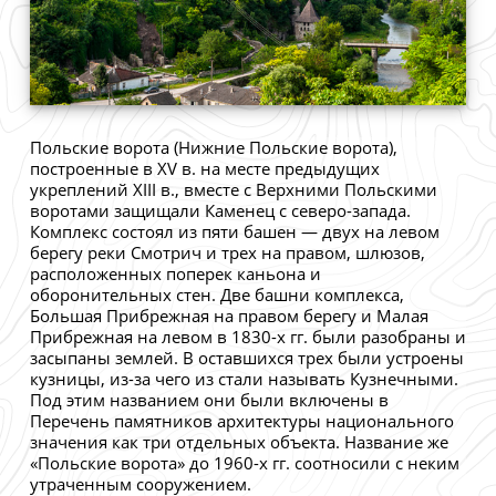
Польские ворота (Нижние Польские ворота),
построенные в XV в. на месте предыдущих
укреплений XIII в., вместе с Верхними Польскими
воротами защищали Каменец с северо-запада.
Комплекс состоял из пяти башен — двух на левом
берегу реки Смотрич и трех на правом, шлюзов,
расположенных поперек каньона и
оборонительных стен. Две башни комплекса,
Большая Прибрежная на правом берегу и Малая
Прибрежная на левом в 1830-х гг. были разобраны и
засыпаны землей. В оставшихся трех были устроены
кузницы, из-за чего из стали называть Кузнечными.
Под этим названием они были включены в
Перечень памятников архитектуры национального
значения как три отдельных объекта. Название же
«Польские ворота» до 1960-х гг. соотносили с неким
утраченным сооружением.