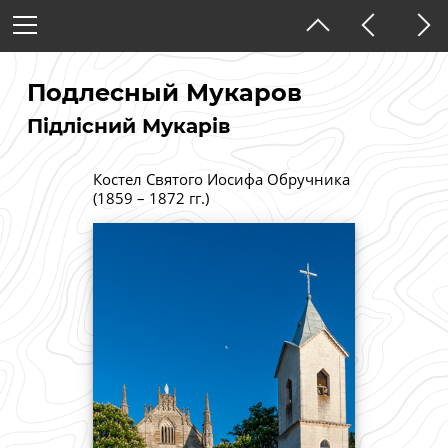
Украина
Хмельницкая область
Подлесный Мукаров
Підлісний Мукарів
Тёмная тема
Костел Святого Иосифа Обручника
(1859 – 1872 гг.)