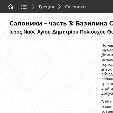
Греция
Салоники
Салоники – часть 3: Базилика
Ιερός Ναός Αγίου Δημητρίου Πολιούχου Θ
По на
на ме
Димит
между
терма
эпарх
объед
парали
трехн
этой 
допус
В VII
земле
совре