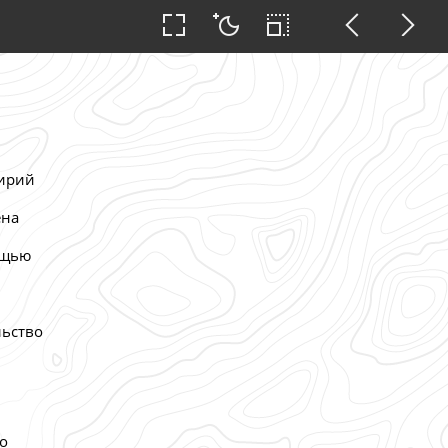
тирий
ена
ощью
льство
о