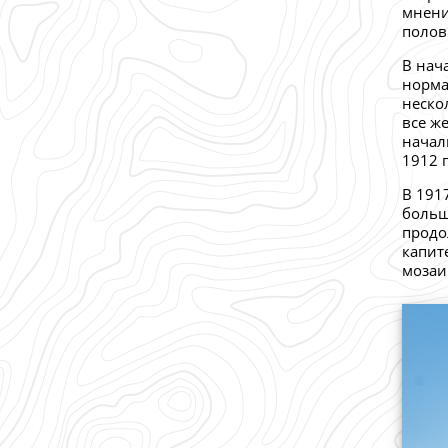
мнени
полови
В нача
норма
неско
все ж
начал
1912 
В 191
больш
продо
капит
мозаи