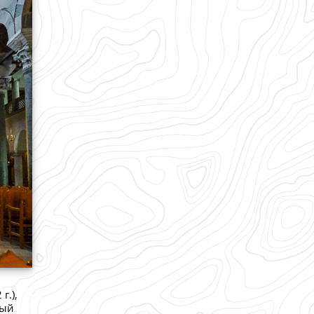
г.),
ный