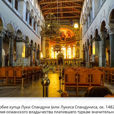
обие купца Луки Спандуни (или Лукиса Спандуниса, ок. 1482 
емя османского владычества платившего туркам значитель