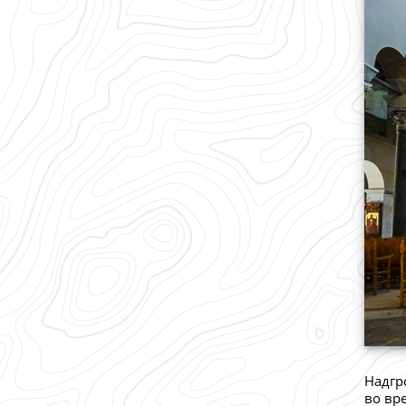
Надгр
во вр