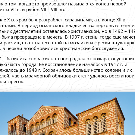
я о том, когда это произошло; называются конец первой
ны VII в. и рубеж VII – VIII вв.
ле X в. храм был разграблен сарацинами, а в конце XII в. —
ннами. В период османского владычества церковь в течени
льких десятилетий оставалась христианской, но в 1492 – 1493
е была превращена в мечеть. В 1907 г. стены тогда еще мече
и расчищать от нанесенной на мозаики и фрески штукатурки
г. в церкви возобновились христианские богослужения.
7 г. базилика снова сильно пострадала от пожара, опустоши
ую часть города. Ее восстановление началось в 1917 г. и
лжалось до 1948 г. Сохранилось большинство колонн и их
елей, часть мраморной облицовки стен; удалось восстанови
к и фресок.