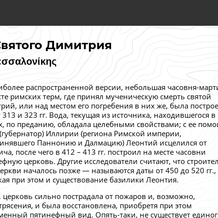
 Святого Димитрия
εσσαλονίκης
иболее распространенной версии, небольшая часовня-мар
сте римских терм, где принял мученическую смерть святой
рий, или над местом его погребения в них же, была постро
 313 и 323 гг. Вода, текущая из источника, находившегося в
х, по преданию, обладала целебными свойствами; с ее пом
 (губернатор) Иллирии (региона Римской империи,
инявшего Паннонию и Далмацию) Леонтий исцелился от
ча, после чего в 412 – 413 гг. построил на месте часовни
ефную церковь. Другие исследователи считают, что строите
церкви началось позже — называются даты от 450 до 520 гг.,
кая при этом и существование базилики Леонтия.
 в. церковь сильно пострадала от пожаров и, возможно,
трясения, и была восстановлена, приобретя при этом
менный пятинефный вид. Опять-таки, не существует единог