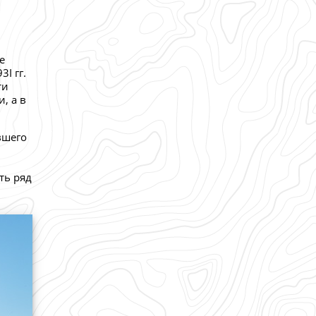
е
I гг.
ти
, а в
вшего
ть ряд