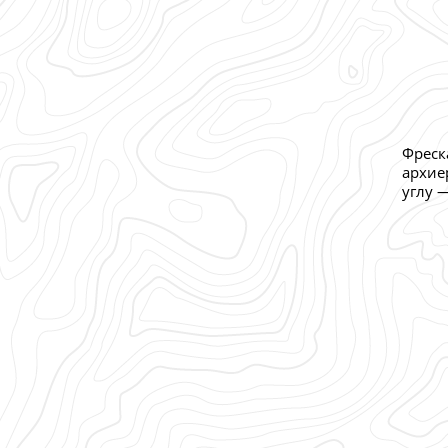
Фреск
архие
углу —