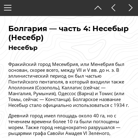
Содержание
Болгария
Болгария — часть 4: Несебыр
(Несебр)
Тёмная тема
Несебър
Фракийский город Месембрия, или Менебрия был
основан, скорее всего, между VII и V вв. до н. э. В
эллинистический период он был частью
Понтийского пентаполя, в который входили также
Аполлония (Созополь), Каллатис (сейчас —
Мангалия, Румыния), Одессос (Варна) и Томис (или
Томы, сейчас — Констанца). Болгарское название
Несебыр стало официально использоваться с 1934 г.
Древний город имел площадь около 40 га, но с
течением времени более 10 га были поглощены
морем. Также город неоднократно разрушался —
рыцарями графа Савойи Амадея VI Зелёного,